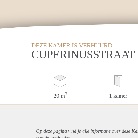
DEZE KAMER IS VERHUURD
CUPERINUSSTRAAT 
2
20 m
1 kamer
Op deze pagina vind je alle informatie over deze K
met de aanbieder.