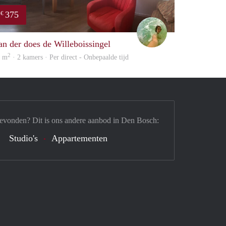
375
€
Leendert
an der does de Willeboissingel
2
0 m
· 2 kamers · Per direct - Onbepaalde tijd
gevonden? Dit is ons andere aanbod in Den Bosch:
Studio's
Appartementen