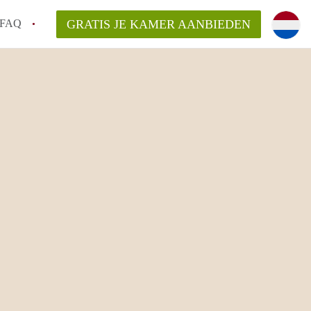
FAQ
GRATIS JE KAMER AANBIEDEN
sch!
laarsvergoeding/bemiddelingsvergoeding?
van KamerDenBosch?
elijk voor de aangeboden Kamer / Kamers