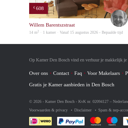
608
€
Willem Barentszstraat
2
14 m
· 1 kamer · Vanaf 15 augustus 2026 - Bepaalde tijd
Op Kamer Den Bosch vind en verhuur je makkelijk j
Over ons
Contact
Faq
Voor Makelaars
P
Gratis je Kamer aanbieden in Den Bosch
© 2026 - Kamer Den Bosch - KvK nr. 02094127 –
Nederlan
Voorwaarden & privacy
Disclaimer
Spam & nep-acco
Je rekent gemakkelijk af 
Je rekent gemak
Je rek