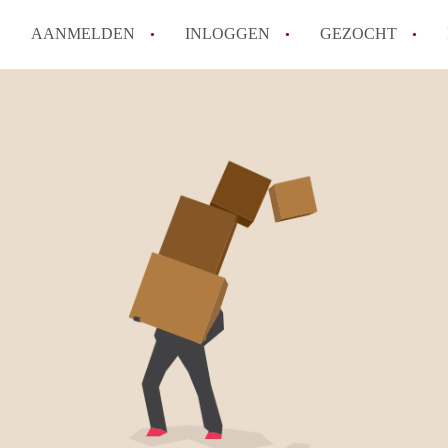
AANMELDEN
INLOGGEN
GEZOCHT
How to translate KamerDenBo
Wat is KamerDenBosch?
Berekent KamerDenBosch make
Wat is de privacyverklaring 
Is KamerDenBosch verantwoord
in Den Bosch?
Alle veelgestelde vragen