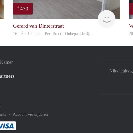
470
€
Jan
Alisja
Gerard van Dinterstraat
V
2
16 m
· 1 kamer · Per direct - Onbepaalde tijd
2
e Kamer
Niks leuks 
artners
d
unts
Account verwijderen
met Paypal
kelijk af met Mastercard
ent gemakkelijk af met Meastro
Je rekent gemakkelijk af met Visa