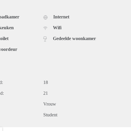
 badkamer
Internet
 keuken
Wifi
oilet
Gedeelde woonkamer
voordeur
d:
18
d:
21
Vrouw
Student