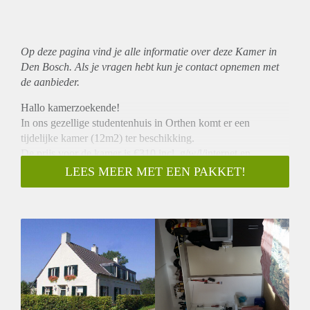
Op deze pagina vind je alle informatie over deze Kamer in
Den Bosch. Als je vragen hebt kun je contact opnemen met
de aanbieder.
Hallo kamerzoekende!
In ons gezellige studentenhuis in Orthen komt er een
tijdelijke kamer (12m2) ter beschikking.
De prijs voor de kamer is €310 incl. g/w/l/internet en
wekelijkse schoonmaak.
LEES MEER MET EEN PAKKET!
Het huis is voorzien van gezamenlijke keuken, woonkamer, 4
douches, 6 wc's, wasmachine, tuin en fietsenstalling.
Je komt er te wonen met 12 gezellige huisgenoten (m/v).
Het is 12 minuten fietsen naar de Onderwijsboulevard, 10
minuten naar het centrum en centraal station en 5 minuutjes
naar de supermarkt.
Ben of ken jij iemand die opzoek is naar een gezellig
studentenhuis? Stuur dan snel een berichtje :)