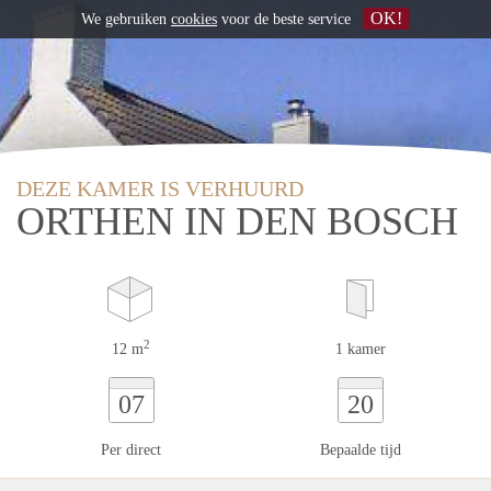
OK!
We gebruiken
cookies
voor de beste service
DEZE KAMER IS VERHUURD
ORTHEN IN DEN BOSCH
2
12 m
1 kamer
07
20
Per direct
Bepaalde tijd