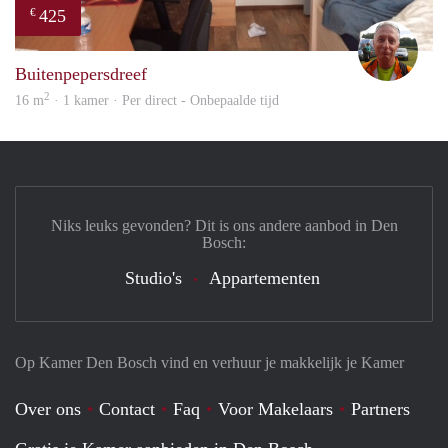
425
€
wim
Buitenpepersdreef
2
16 m
· 1 kamer · Per direct - Onbepaalde tijd
Niks leuks gevonden? Dit is ons andere aanbod in Den
Bosch:
Studio's
Appartementen
Op Kamer Den Bosch vind en verhuur je makkelijk je Kamer
Over ons
Contact
Faq
Voor Makelaars
Partners