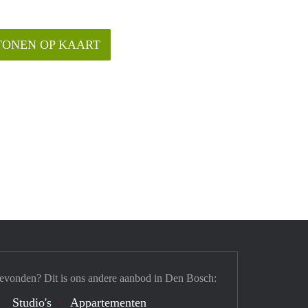
TONEN OP KAART
gevonden? Dit is ons andere aanbod in Den Bosch:
Studio's
Appartementen