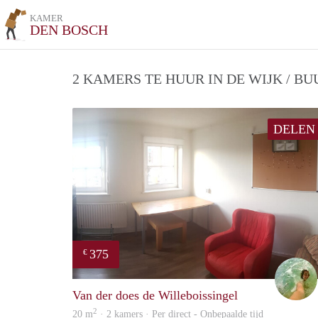
KAMER
DEN BOSCH
2 KAMERS TE HUUR IN DE WIJK / B
DELEN
375
€
Van der does de Willeboissingel
2
20 m
· 2 kamers · Per direct - Onbepaalde tijd