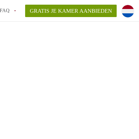
FAQ
GRATIS JE KAMER AANBIEDEN
sch!
laarsvergoeding/bemiddelingsvergoeding?
van KamerDenBosch?
elijk voor de aangeboden Kamer / Kamers
woning