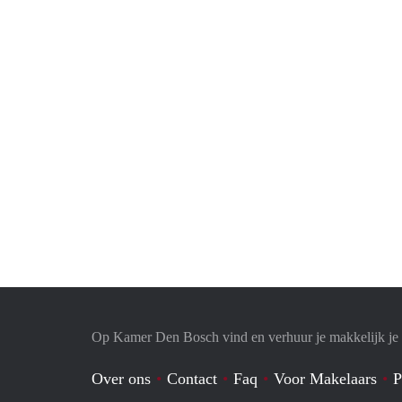
Op Kamer Den Bosch vind en verhuur je makkelijk j
Over ons
Contact
Faq
Voor Makelaars
P