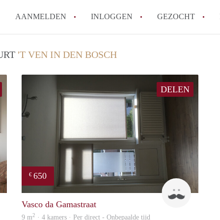
AANMELDEN
INLOGGEN
GEZOCHT
How to translate KamerDenBo
UURT
'T VEN IN DEN BOSCH
Wat is KamerDenBosch?
Berekent KamerDenBosch make
DELEN
Wat is de privacyverklaring 
Is KamerDenBosch verantwoord
in Den Bosch?
Alle veelgestelde vragen
650
€
Leendert
Studenten
Vasco da Gamastraat
2
9 m
· 4 kamers · Per direct - Onbepaalde tijd