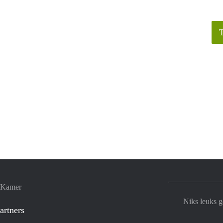
e Kamer
Niks leuks 
artners