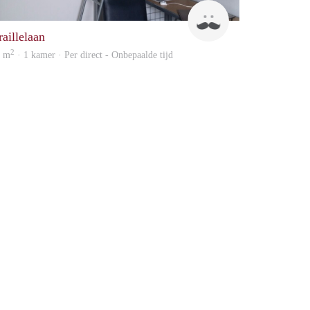
Bert
raillelaan
2
0 m
· 1 kamer · Per direct - Onbepaalde tijd