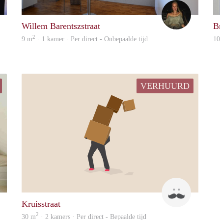
Joyce
Joyce
Willem Barentszstraat
B
2
9 m
· 1 kamer · Per direct - Onbepaalde tijd
1
VERHUURD
Tim
Marcel
Kruisstraat
2
30 m
· 2 kamers · Per direct - Bepaalde tijd