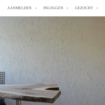
AANMELDEN
INLOGGEN
GEZOCHT
How to translate KamerDenBo
Wat is KamerDenBosch?
Berekent KamerDenBosch make
Wat is de privacyverklaring 
Is KamerDenBosch verantwoord
in Den Bosch?
Alle veelgestelde vragen