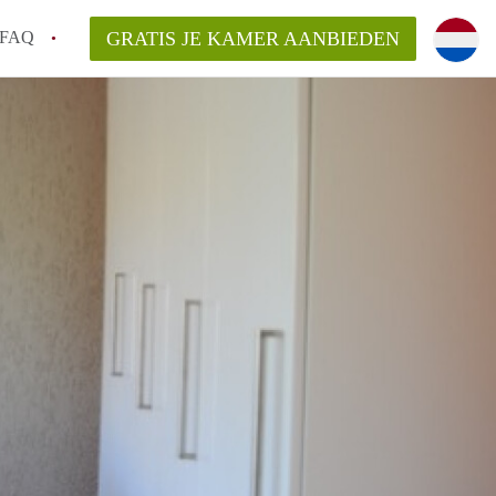
FAQ
GRATIS JE KAMER AANBIEDEN
sch!
laarsvergoeding/bemiddelingsvergoeding?
van KamerDenBosch?
elijk voor de aangeboden Kamer / Kamers