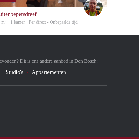
woning
wim
uitenpepersdreef
2
6 m
· 1 kamer · Per direct - Onbepaalde tijd
gevonden? Dit is ons andere aanbod in Den Bosch:
Studio's
Appartementen