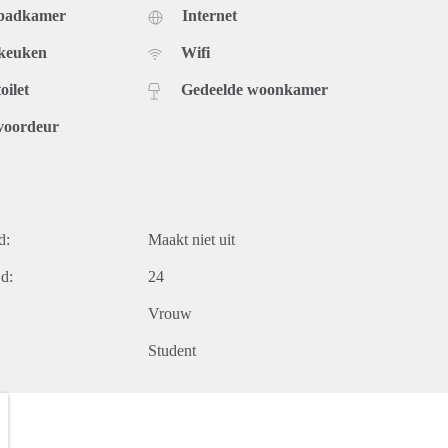
 badkamer
Internet
 keuken
Wifi
oilet
Gedeelde woonkamer
voordeur
d:
Maakt niet uit
d:
24
Vrouw
Student