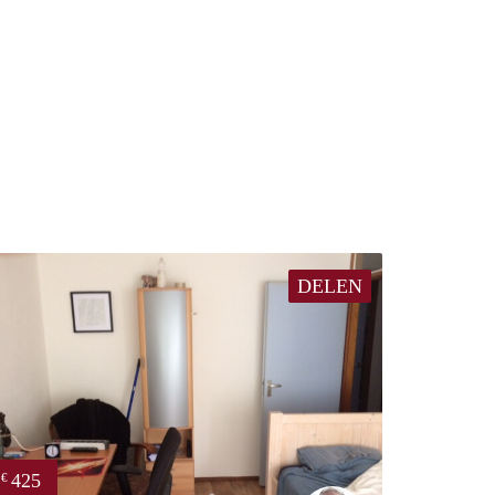
DELEN
425
€