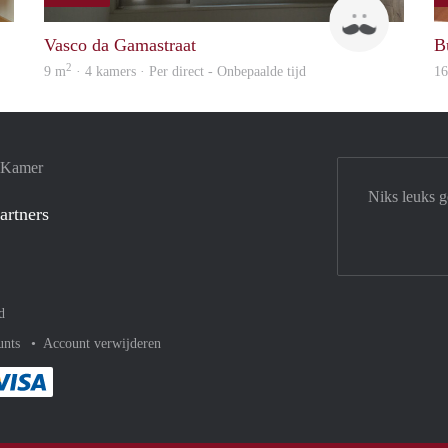
Jan
Studenten
Vasco da Gamastraat
B
2
9 m
· 4 kamers · Per direct - Onbepaalde tijd
1
e Kamer
Niks leuks 
artners
d
unts
Account verwijderen
met Paypal
kelijk af met Mastercard
ent gemakkelijk af met Meastro
Je rekent gemakkelijk af met Visa