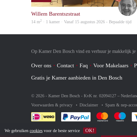
Willem Barentszstraat
2
14 m
· 1 kamer · Vanaf 15 augustus 2026 - Bepaalde tijd
Op Kamer Den Bosch vind en verhuur je makkelijk j
Over ons
Contact
Faq
Voor Makelaars
P
Gratis je Kamer aanbieden in Den Bosch
© 2026 - Kamer Den Bosch - KvK nr. 02094127 –
Nederlan
Voorwaarden & privacy
Disclaimer
Spam & nep-acco
Je rekent gemakkelijk af 
Je rekent gemak
Je rek
OK!
We gebruiken
cookies
voor de beste service