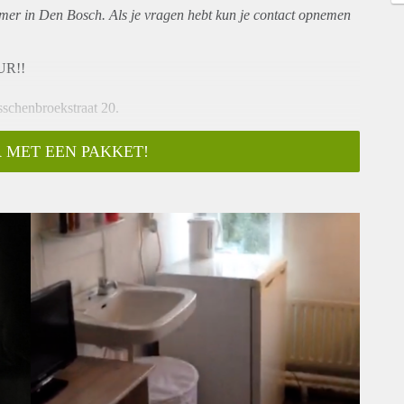
amer in Den Bosch. Als je vragen hebt kun je contact opnemen
R!!
schenbroekstraat 20.
 MET EEN PAKKET!
langs wil komen om te kijken.