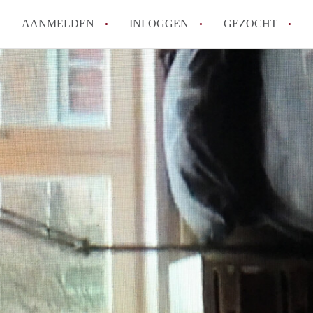
AANMELDEN
INLOGGEN
GEZOCHT
How to translate KamerDenBo
Wat is KamerDenBosch?
Berekent KamerDenBosch make
Wat is de privacyverklaring 
Is KamerDenBosch verantwoord
in Den Bosch?
Alle veelgestelde vragen