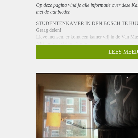
Op deze pagina vind je alle informatie over deze K
met de aanbieder.
STUDENTENKAMER IN DEN BOSCH TE HUU
Graag delen!
Lieve mensen, er komt een kamer vrij in de Van Mus
Afstand van station: 2 min
Afstand van supermarkt: 10 min
LEES MEER
Afstand van centrum: 5 min fietsen
- 14 m2
- € 305 per maand incl.
Je mag genieten van:
- Zes waanzinnige huisgenoten
- Een gemeenschappelijke douche
- Een gemeenschappelijke keuken
- Een tuin
- Een keer schoonmaken per week
Stuur een Bericht voor meer informatie als je even 