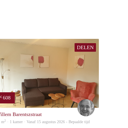
DELEN
608
€
Jan
illem Barentszstraat
2
4 m
· 1 kamer · Vanaf 15 augustus 2026 - Bepaalde tijd