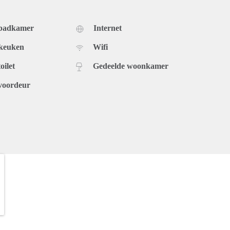
 badkamer
Internet
 keuken
Wifi
oilet
Gedeelde woonkamer
voordeur