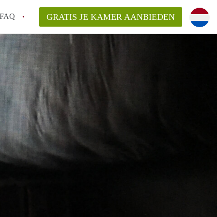
FAQ
GRATIS JE KAMER AANBIEDEN
sch!
laarsvergoeding/bemiddelingsvergoeding?
van KamerDenBosch?
elijk voor de aangeboden Kamer / Kamers