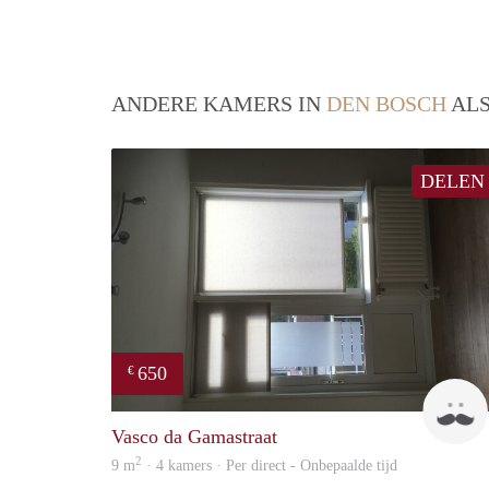
ANDERE KAMERS IN
DEN BOSCH
ALS
DELEN
650
€
Vasco da Gamastraat
2
9 m
· 4 kamers · Per direct - Onbepaalde tijd