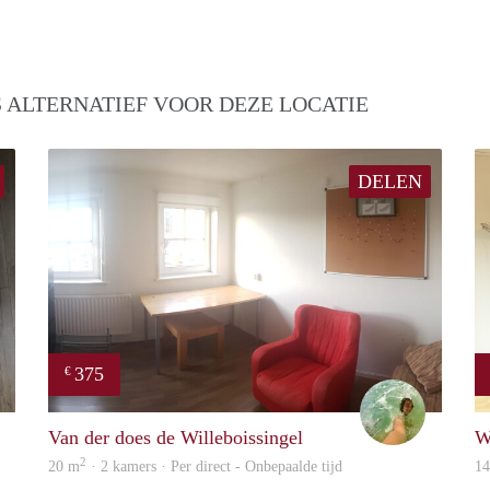
 ALTERNATIEF VOOR DEZE LOCATIE
DELEN
375
€
Studentenwoning
Leendert
Van der does de Willeboissingel
W
2
20 m
· 2 kamers · Per direct - Onbepaalde tijd
1