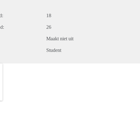
d:
18
d:
26
Maakt niet uit
Student