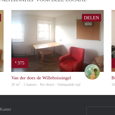
DELEN
375
€
Jan
Leendert
Van der does de Willeboissingel
B
2
20 m
· 2 kamers · Per direct - Onbepaalde tijd
1
e Kamer