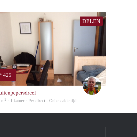
DELEN
425
€
wim
uitenpepersdreef
2
6 m
· 1 kamer · Per direct - Onbepaalde tijd