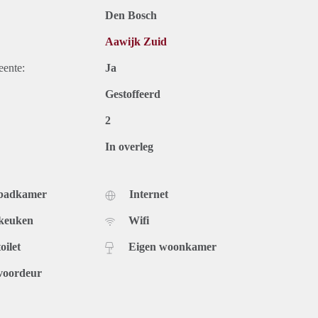
Den Bosch
Aawijk Zuid
eente:
Ja
Gestoffeerd
2
In overleg
 badkamer
Internet
 keuken
Wifi
oilet
Eigen woonkamer
voordeur