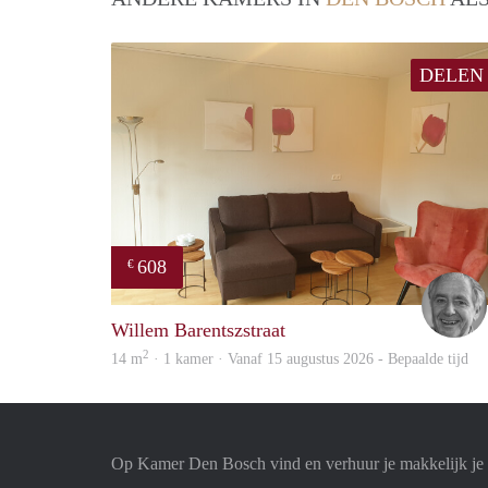
DELEN
608
€
Willem Barentszstraat
2
14 m
· 1 kamer · Vanaf 15 augustus 2026 - Bepaalde tijd
Op Kamer Den Bosch vind en verhuur je makkelijk j