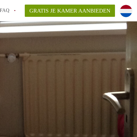
FAQ
GRATIS JE KAMER AANBIEDEN
sch!
laarsvergoeding/bemiddelingsvergoeding?
van KamerDenBosch?
elijk voor de aangeboden Kamer / Kamers