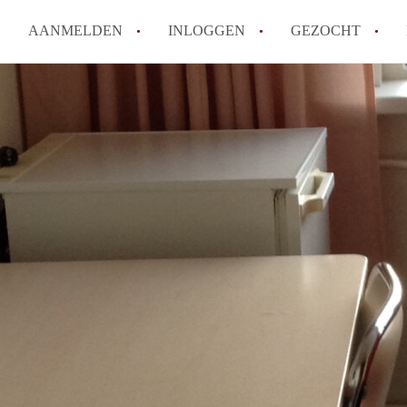
AANMELDEN
INLOGGEN
GEZOCHT
How to translate KamerDenBo
Wat is KamerDenBosch?
Berekent KamerDenBosch make
Wat is de privacyverklaring 
Is KamerDenBosch verantwoord
in Den Bosch?
Alle veelgestelde vragen