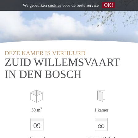
OK!
We gebruiken
cookies
voor de beste service
DEZE KAMER IS VERHUURD
ZUID WILLEMSVAART
IN DEN BOSCH
2
30 m
1 kamer
∞
09