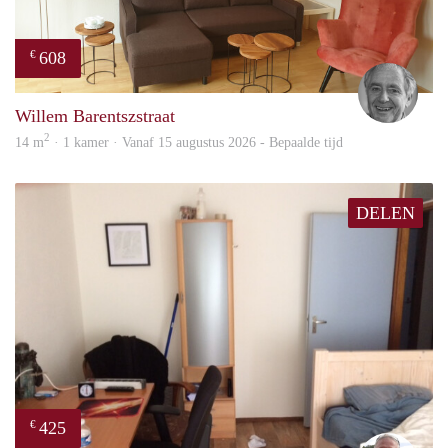
608
€
Jan
Willem Barentszstraat
2
14 m
· 1 kamer · Vanaf 15 augustus 2026 - Bepaalde tijd
DELEN
425
€
wim