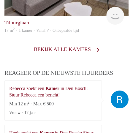
finde
Tilburglaan
2
17 m
· 1 kamer · Vanaf ? - Onbepaalde tijd
BEKIJK ALLE KAMERS
REAGEER OP DE NIEUWSTE HUURDERS
Rebecca zoekt een
Kamer
in Den Bosch:
Re
Stuur Rebecca een bericht!
2
Min 12 m
· Max € 500
Vrouw ·
17 jaar
Henk zoekt een
Kamer
in Den Bosch: Stuur