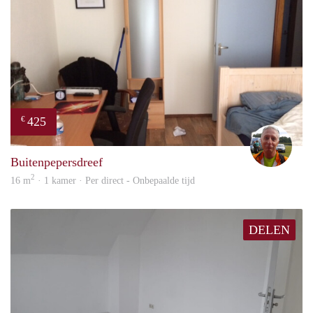
425
€
wim
Buitenpepersdreef
2
16 m
· 1 kamer · Per direct - Onbepaalde tijd
DELEN