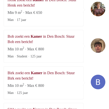
He
Henk een bericht!
2
Min 9 m
· Max € 650
Man ·
17 jaar
Bob zoekt een
Kamer
in Den Bosch: Stuur
B
Bob een bericht!
2
Min 10 m
· Max € 800
Man · Student ·
125 jaar
Birk zoekt een
Kamer
in Den Bosch: Stuur
Bi
Birk een bericht!
2
Min 10 m
· Max € 800
Man ·
125 jaar