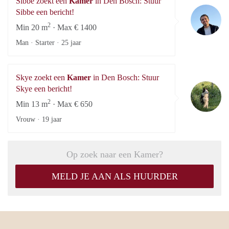
Sibbe zoekt een
Kamer
in Den Bosch: Stuur
Si
Sibbe een bericht!
2
Min 20 m
· Max € 1400
Man · Starter ·
25 jaar
Skye zoekt een
Kamer
in Den Bosch: Stuur
Sk
Skye een bericht!
2
Min 13 m
· Max € 650
Vrouw ·
19 jaar
Op zoek naar een Kamer?
MELD JE AAN ALS HUURDER