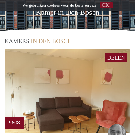
OK!
We gebruiken
cookies
voor de beste service
Kamer in Den Bosch
KAMERS
IN DEN BOSCH
DELEN
608
€
Jan